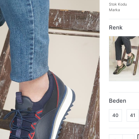
Stok Kodu
Marka
Renk
Beden
40
41