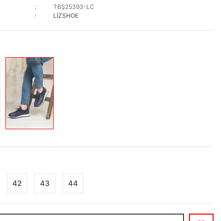
TBŞ25393-LC
LİZSHOE
42
43
44