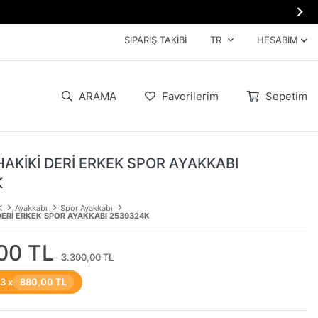

SIPARIŞ TAKIBI
TR
HESABIM
ARAMA
Favorilerim
Sepetim
HAKİKİ DERİ ERKEK SPOR AYAKKABI
K
K
Ayakkabı
Spor Ayakkabı
DERİ ERKEK SPOR AYAKKABI 2539324K
00 TL
3.300,00 TL
 3 x
880,00 TL