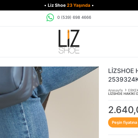
•
Liz Shoe
23 Yaşında
•
0 (539) 698 4666
LİZSHOE 
2539324
Anasayfa
ERKE
LİZSHOE HAKİKİ 
2.640,
Peşin fiyatına