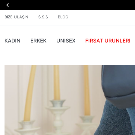

BIZE ULAŞIN
S.S.S
BLOG
KADIN
ERKEK
UNİSEX
FIRSAT ÜRÜNLERI