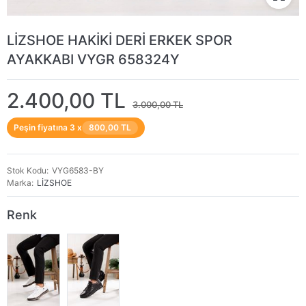
LİZSHOE HAKİKİ DERİ ERKEK SPOR
AYAKKABI VYGR 658324Y
2.400,00 TL
3.000,00 TL
Peşin fiyatına 3 x
800,00 TL
Stok Kodu
VYG6583-BY
Marka
LİZSHOE
Renk