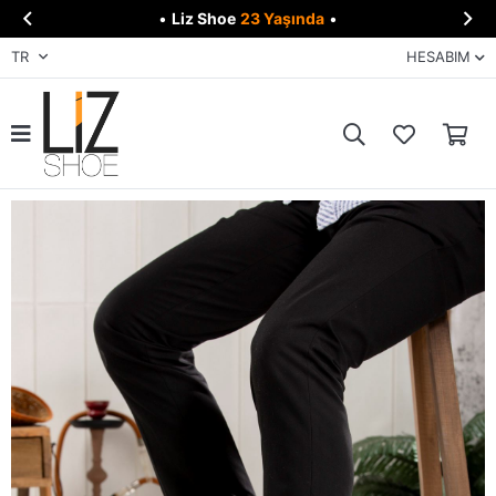


•
Liz Shoe
23 Yaşında
•
TR
HESABIM