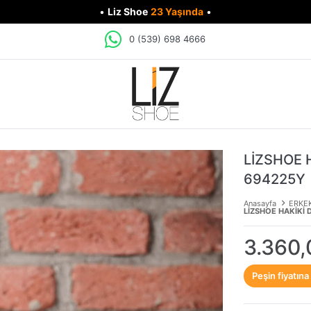
•
Liz Shoe
23 Yaşında
•
0 (539) 698 4666
LİZSHOE 
694225Y
Anasayfa
ERKE
LİZSHOE HAKİKİ 
3.360,
Peşin fiyatına