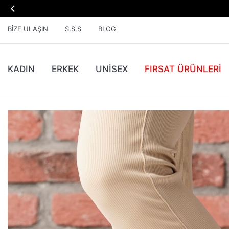

BIZE ULAŞIN
S.S.S
BLOG
KADIN
ERKEK
UNİSEX
FIRSAT ÜRÜNLERI