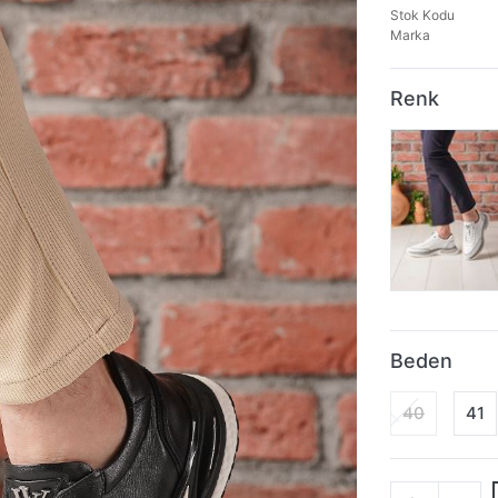
Stok Kodu
Marka
Renk
Beden
40
41