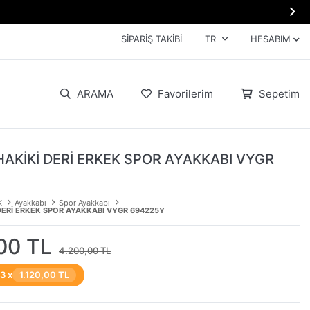

SIPARIŞ TAKIBI
TR
HESABIM
ARAMA
Favorilerim
Sepetim
HAKİKİ DERİ ERKEK SPOR AYAKKABI VYGR
K
Ayakkabı
Spor Ayakkabı
DERİ ERKEK SPOR AYAKKABI VYGR 694225Y
00 TL
4.200,00 TL
 3 x
1.120,00 TL