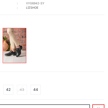
VYG6942-SY
LİZSHOE
42
43
44