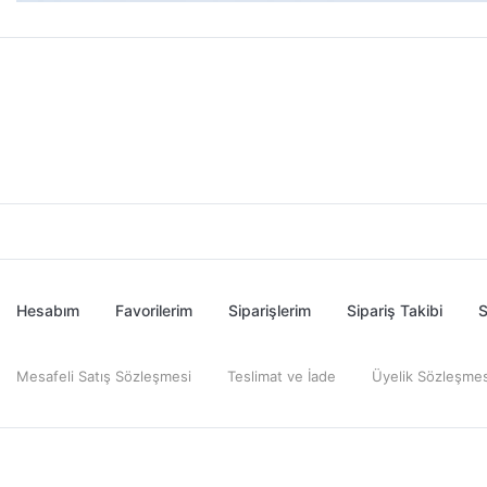
Hesabım
Favorilerim
Siparişlerim
Sipariş Takibi
S
Mesafeli Satış Sözleşmesi
Teslimat ve İade
Üyelik Sözleşmes