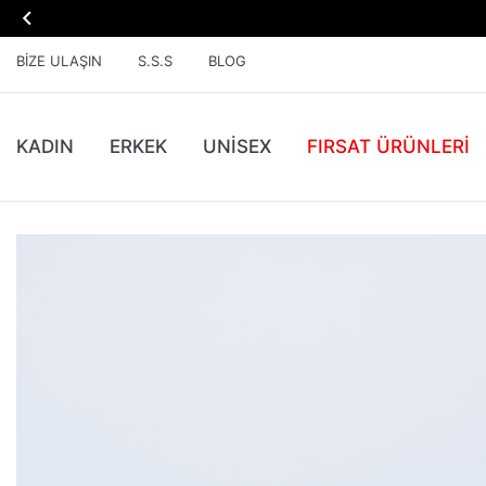

BIZE ULAŞIN
S.S.S
BLOG
KADIN
ERKEK
UNİSEX
FIRSAT ÜRÜNLERI