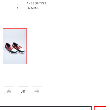
AKB358-TOM
LİZSHOE
38
39
40