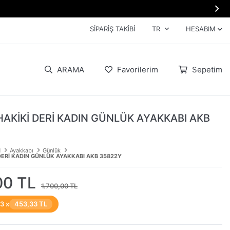

SIPARIŞ TAKIBI
TR
HESABIM
ARAMA
Favorilerim
Sepetim
HAKİKİ DERİ KADIN GÜNLÜK AYAKKABI AKB
N
Ayakkabı
Günlük
DERİ KADIN GÜNLÜK AYAKKABI AKB 35822Y
00 TL
1.700,00 TL
 3 x
453,33 TL