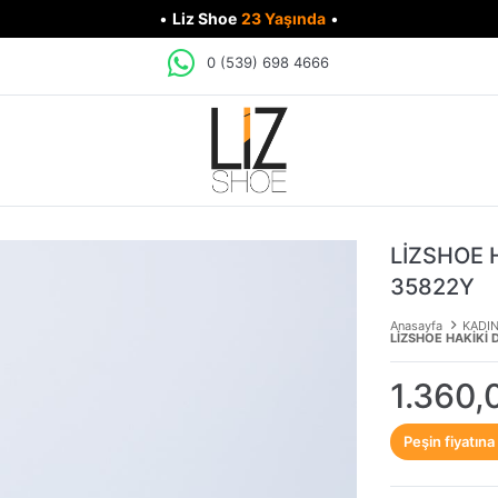
•
Liz Shoe
23 Yaşında
•
0 (539) 698 4666
LİZSHOE 
35822Y
Anasayfa
KADI
LİZSHOE HAKİKİ 
1.360,
Peşin fiyatına