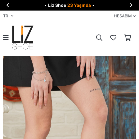


•
Liz Shoe
23 Yaşında
•
TR
HESABIM