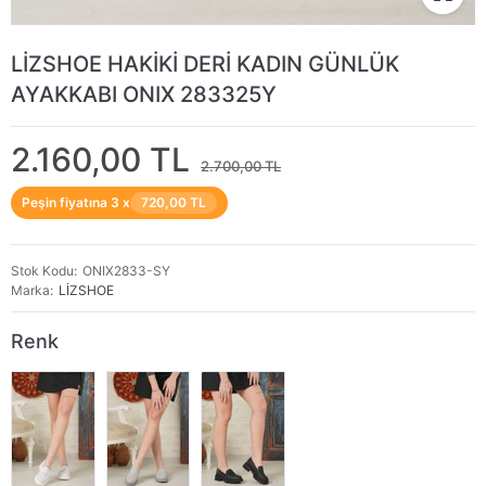
LİZSHOE HAKİKİ DERİ KADIN GÜNLÜK
AYAKKABI ONIX 283325Y
2.160,00 TL
2.700,00 TL
Peşin fiyatına 3 x
720,00 TL
Stok Kodu
ONIX2833-SY
Marka
LİZSHOE
Renk