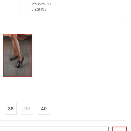
VYG525-SY
LİZSHOE
38
39
40