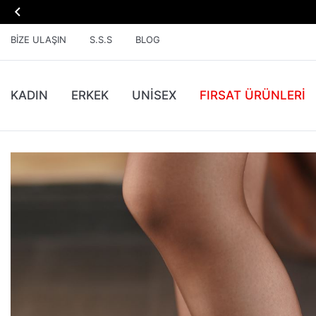

BIZE ULAŞIN
S.S.S
BLOG
KADIN
ERKEK
UNİSEX
FIRSAT ÜRÜNLERI