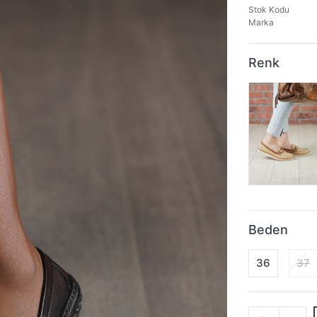
Stok Kodu
Marka
Renk
Beden
36
37