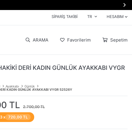

SIPARIŞ TAKIBI
TR
HESABIM
ARAMA
Favorilerim
Sepetim
HAKİKİ DERİ KADIN GÜNLÜK AYAKKABI VYGR
N
Ayakkabı
Günlük
DERİ KADIN GÜNLÜK AYAKKABI VYGR 52526Y
00 TL
2.700,00 TL
 3 x
720,00 TL