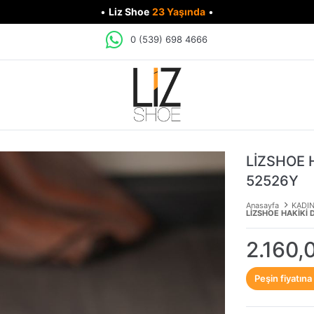
•
Liz Shoe
23 Yaşında
•
0 (539) 698 4666
LİZSHOE 
52526Y
Anasayfa
KADI
LİZSHOE HAKİKİ 
2.160,
Peşin fiyatına