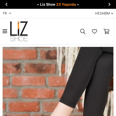


•
Liz Shoe
23 Yaşında
•
TR
HESABIM