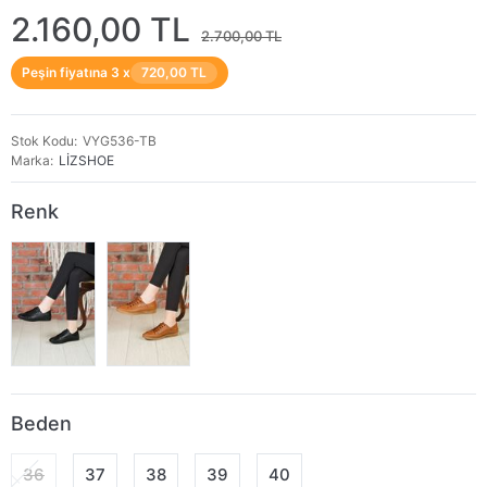
2.160,00 TL
2.700,00 TL
Peşin fiyatına 3 x
720,00 TL
Stok Kodu
VYG536-TB
Marka
LİZSHOE
Renk
Beden
36
37
38
39
40