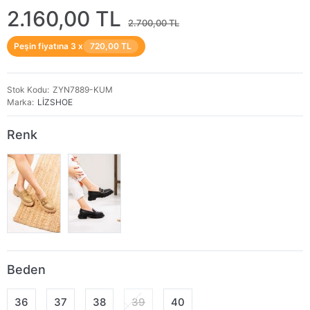
2.160,00 TL
2.700,00 TL
Peşin fiyatına 3 x
720,00 TL
Stok Kodu
ZYN7889-KUM
Marka
LİZSHOE
Renk
Beden
36
37
38
39
40