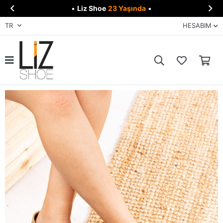


•
Liz Shoe
23 Yaşında
•
TR
HESABIM