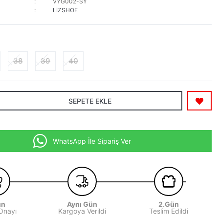
VYG002-SY
LİZSHOE
38
39
40
SEPETE EKLE
WhatsApp İle Sipariş Ver
ün
Aynı Gün
2.Gün
 Onayı
Kargoya Verildi
Teslim Edildi