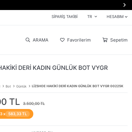

SIPARIŞ TAKIBI
TR
HESABIM
ARAMA
Favorilerim
Sepetim
HAKİKİ DERİ KADIN GÜNLÜK BOT VYGR
LİZSHOE HAKİKİ DERİ KADIN GÜNLÜK BOT VYGR 00225K
N
Bot
Günlük
00 TL
3.500,00 TL
 3 x
583,33 TL