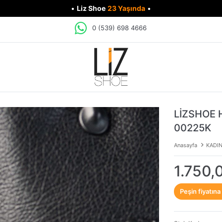
•
Liz Shoe
23 Yaşında
•
0 (539) 698 4666
LİZSHOE 
00225K
Anasayfa
KADI
1.750,
Peşin fiyatına