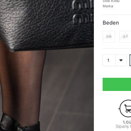
Stok Kodu
Marka
Beden
36
37
1.G
Sipariş