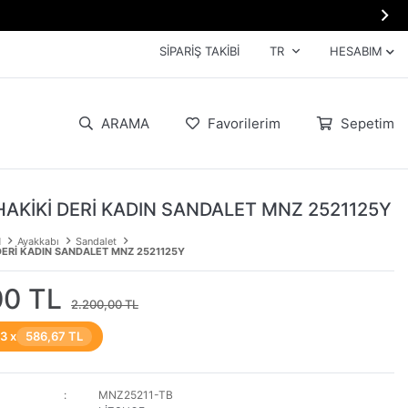

SIPARIŞ TAKIBI
TR
HESABIM
ARAMA
Favorilerim
Sepetim
HAKİKİ DERİ KADIN SANDALET MNZ 2521125Y
N
Ayakkabı
Sandalet
DERİ KADIN SANDALET MNZ 2521125Y
00 TL
2.200,00 TL
 3 x
586,67 TL
MNZ25211-TB