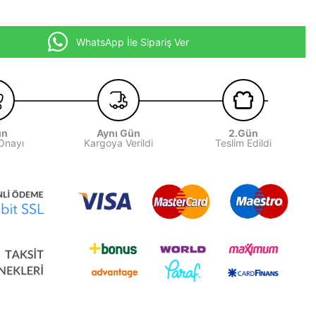
WhatsApp İle Sipariş Ver
ün
Aynı Gün
2.Gün
 Onayı
Kargoya Verildi
Teslim Edildi