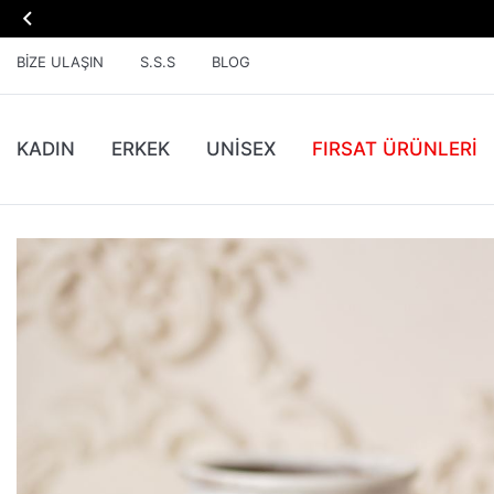

BIZE ULAŞIN
S.S.S
BLOG
KADIN
ERKEK
UNİSEX
FIRSAT ÜRÜNLERI