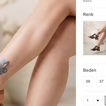
Marka
Renk
Beden
36
37