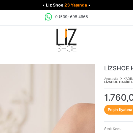
•
Liz Shoe
23 Yaşında
•
0 (539) 698 4666
LİZSHOE 
Anasayfa
KADI
LİZSHOE HAKİKİ 
1.760,
Peşin fiyatına
Stok Kodu