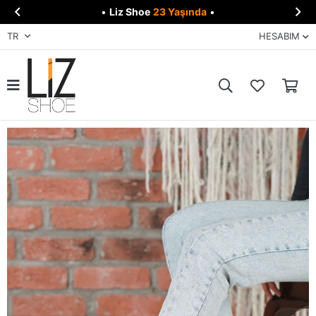


•
Liz Shoe
23 Yaşında
•
TR
HESABIM