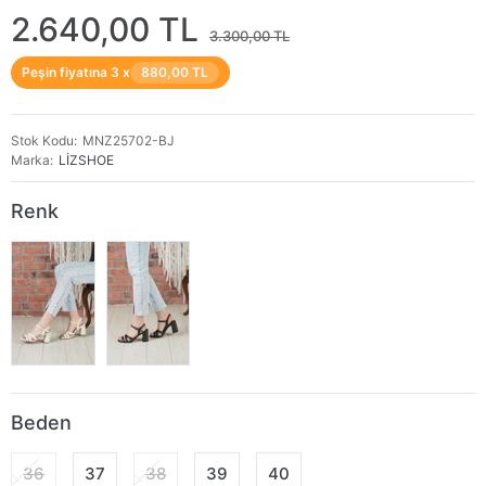
2.640,00 TL
3.300,00 TL
Peşin fiyatına 3 x
880,00 TL
Stok Kodu
MNZ25702-BJ
Marka
LİZSHOE
Renk
Beden
36
37
38
39
40