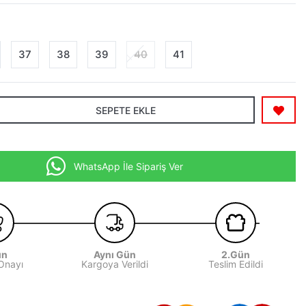
37
38
39
40
41
SEPETE EKLE
WhatsApp İle Sipariş Ver
ün
Aynı Gün
2.Gün
 Onayı
Kargoya Verildi
Teslim Edildi