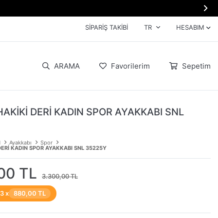

SIPARIŞ TAKIBI
TR
HESABIM
ARAMA
Favorilerim
Sepetim
HAKİKİ DERİ KADIN SPOR AYAKKABI SNL
N
Ayakkabı
Spor
DERİ KADIN SPOR AYAKKABI SNL 35225Y
00 TL
3.300,00 TL
 3 x
880,00 TL