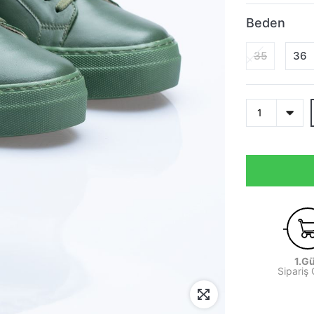
Beden
35
36
1.G
Sipariş