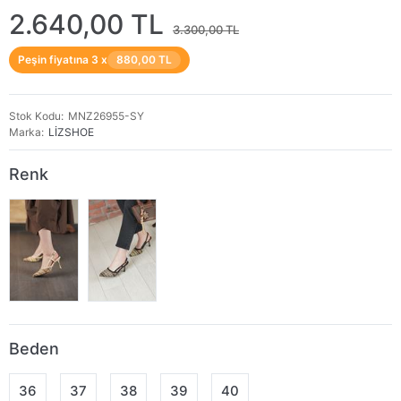
2.640,00 TL
3.300,00 TL
Peşin fiyatına 3 x
880,00 TL
Stok Kodu
MNZ26955-SY
Marka
LİZSHOE
Renk
Beden
36
37
38
39
40