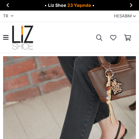


•
Liz Shoe
23 Yaşında
•
TR
HESABIM