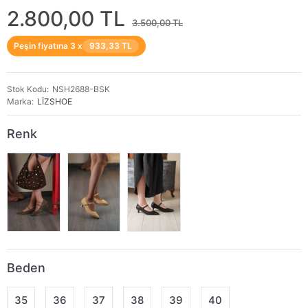
2.800,00 TL
3.500,00 TL
Peşin fiyatına 3 x
933,33 TL
Stok Kodu
NSH2688-BSK
Marka
LİZSHOE
Renk
Beden
35
36
37
38
39
40