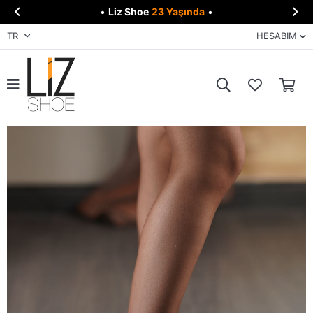


•
Liz Shoe
23 Yaşında
•
TR
HESABIM