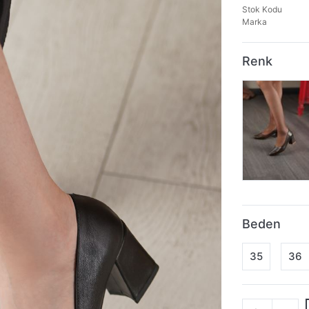
Stok Kodu
Marka
Renk
Beden
35
36