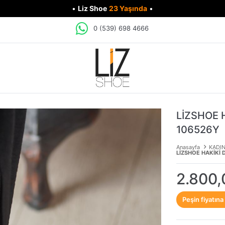
•
Liz Shoe
23 Yaşında
•
0 (539) 698 4666
LİZSHOE 
106526Y
Anasayfa
KADI
LİZSHOE HAKİKİ 
2.800,
Peşin fiyatına