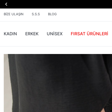

BIZE ULAŞIN
S.S.S
BLOG
KADIN
ERKEK
UNİSEX
FIRSAT ÜRÜNLERI