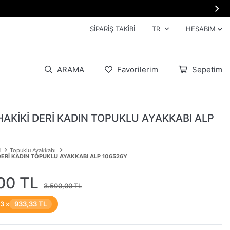

SIPARIŞ TAKIBI
TR
HESABIM
ARAMA
Favorilerim
Sepetim
HAKİKİ DERİ KADIN TOPUKLU AYAKKABI ALP
N
Topuklu Ayakkabı
DERİ KADIN TOPUKLU AYAKKABI ALP 106526Y
00 TL
3.500,00 TL
 3 x
933,33 TL