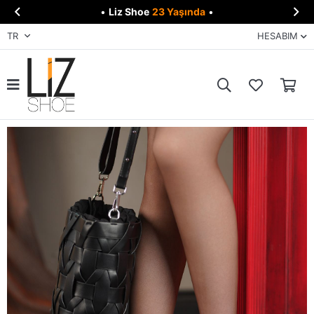


•
Liz Shoe
23 Yaşında
•
TR
HESABIM