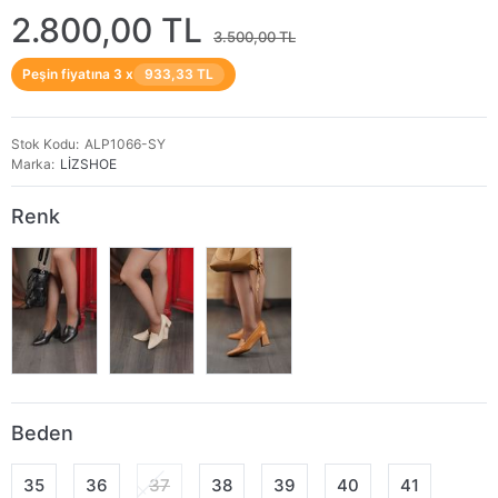
2.800,00 TL
3.500,00 TL
Peşin fiyatına 3 x
933,33 TL
Stok Kodu
ALP1066-SY
Marka
LİZSHOE
Renk
Beden
35
36
37
38
39
40
41