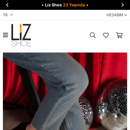


•
Liz Shoe
23 Yaşında
•
TR
HESABIM