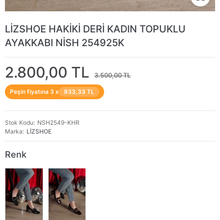
LİZSHOE HAKİKİ DERİ KADIN TOPUKLU
AYAKKABI NİSH 254925K
2.800,00 TL
3.500,00 TL
Peşin fiyatına 3 x
933,33 TL
Stok Kodu
NSH2549-KHR
Marka
LİZSHOE
Renk