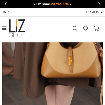


•
Liz Shoe
23 Yaşında
•
TR
HESABIM