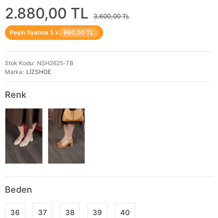
2.880,00 TL
3.600,00 TL
Peşin fiyatına 3 x
960,00 TL
Stok Kodu
NSH2625-TB
Marka
LİZSHOE
Renk
Beden
36
37
38
39
40