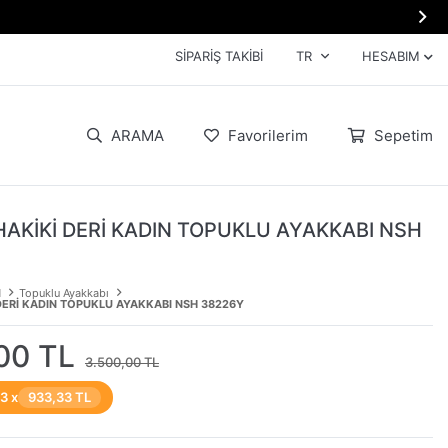

SIPARIŞ TAKIBI
TR
HESABIM
ARAMA
Favorilerim
Sepetim
HAKİKİ DERİ KADIN TOPUKLU AYAKKABI NSH
N
Topuklu Ayakkabı
DERİ KADIN TOPUKLU AYAKKABI NSH 38226Y
00 TL
3.500,00 TL
 3 x
933,33 TL