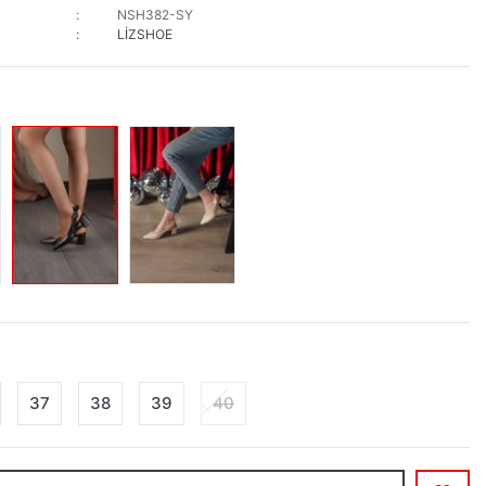
NSH382-SY
LİZSHOE
37
38
39
40