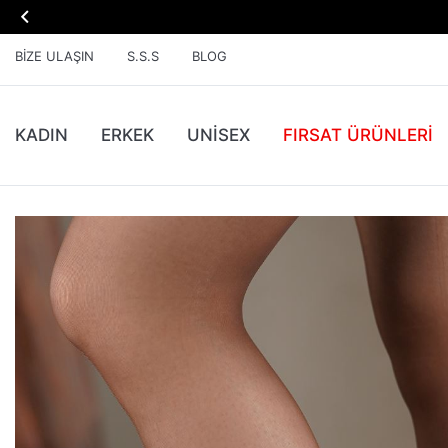

BIZE ULAŞIN
S.S.S
BLOG
KADIN
ERKEK
UNİSEX
FIRSAT ÜRÜNLERI