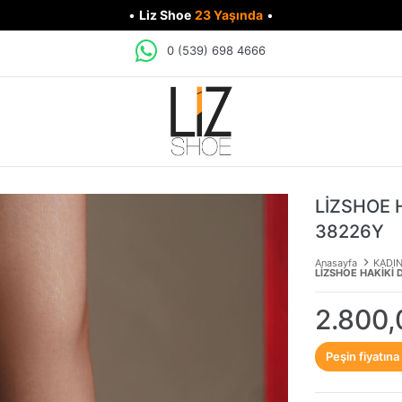
•
Liz Shoe
23 Yaşında
•
0 (539) 698 4666
LİZSHOE 
38226Y
Anasayfa
KADI
LİZSHOE HAKİKİ 
2.800,
Peşin fiyatına