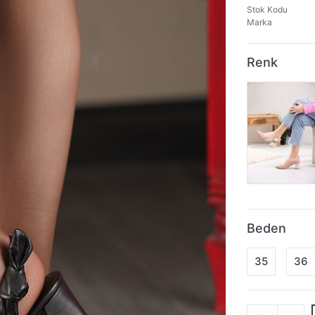
Stok Kodu
Marka
Renk
Beden
35
36