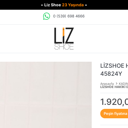
•
Liz Shoe
23 Yaşında
•
0 (539) 698 4666
LİZSHOE 
45824Y
Anasayfa
KADI
LİZSHOE HAKİKİ 
1.920,
Peşin fiyatına