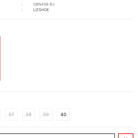
OBN458-BJ
LİZSHOE
37
38
39
40