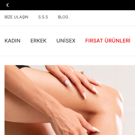

BIZE ULAŞIN
S.S.S
BLOG
KADIN
ERKEK
UNİSEX
FIRSAT ÜRÜNLERI