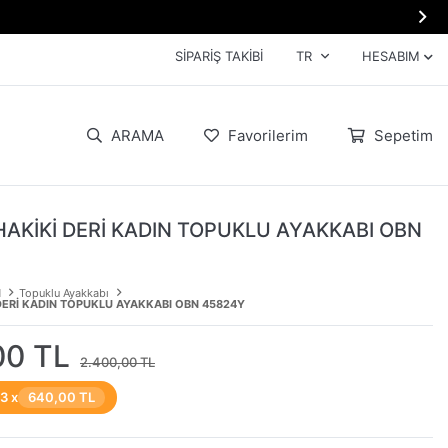

SIPARIŞ TAKIBI
TR
HESABIM
ARAMA
Favorilerim
Sepetim
HAKİKİ DERİ KADIN TOPUKLU AYAKKABI OBN
N
Topuklu Ayakkabı
DERİ KADIN TOPUKLU AYAKKABI OBN 45824Y
00 TL
2.400,00 TL
 3 x
640,00 TL