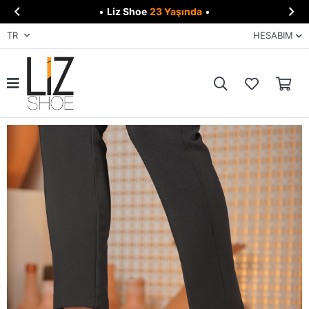


•
Liz Shoe
23 Yaşında
•
TR
HESABIM