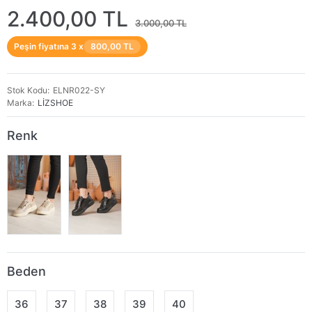
2.400,00 TL
3.000,00 TL
Peşin fiyatına 3 x
800,00 TL
Stok Kodu
ELNR022-SY
Marka
LİZSHOE
Renk
Beden
36
37
38
39
40