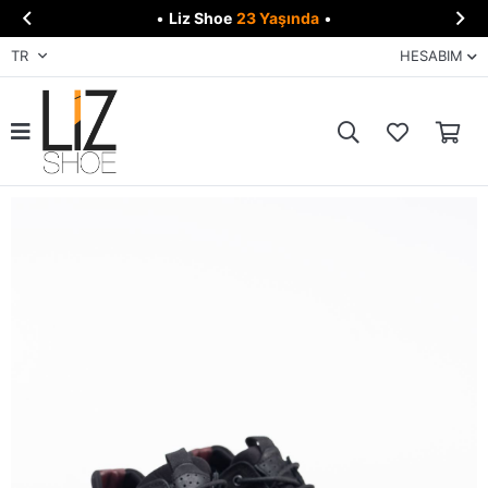


•
Liz Shoe
23 Yaşında
•
TR
HESABIM