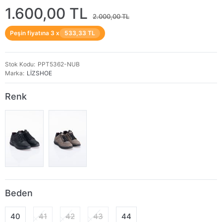
1.600,00 TL
2.000,00 TL
Peşin fiyatına 3 x
533,33 TL
Stok Kodu
PPT5362-NUB
Marka
LİZSHOE
Renk
Beden
40
41
42
43
44