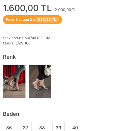
1.600,00 TL
2.000,00 TL
Peşin fiyatına 3 x
533,33 TL
Stok Kodu
PM474K183-GM
Marka
LİZSHOE
Renk
Beden
36
37
38
39
40