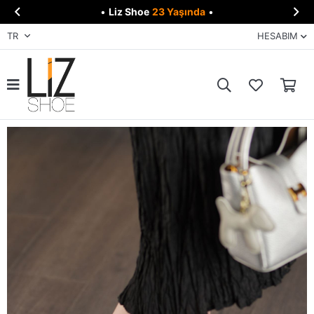


•
Liz Shoe
23 Yaşında
•
TR
HESABIM