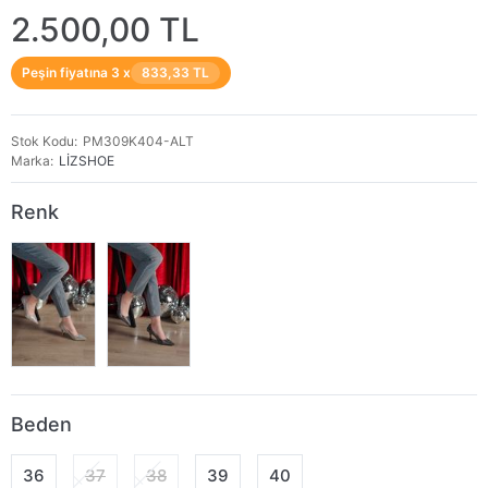
2.500,00 TL
Peşin fiyatına 3 x
833,33 TL
Stok Kodu
PM309K404-ALT
Marka
LİZSHOE
Renk
Beden
36
37
38
39
40