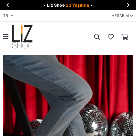


•
Liz Shoe
23 Yaşında
•
TR
HESABIM