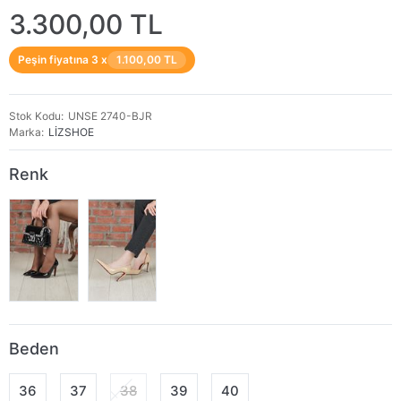
3.300,00 TL
Peşin fiyatına 3 x
1.100,00 TL
Stok Kodu
UNSE 2740-BJR
Marka
LİZSHOE
Renk
Beden
36
37
38
39
40