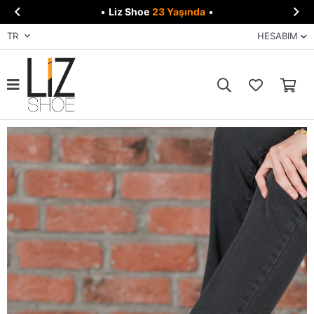


•
Liz Shoe
23 Yaşında
•
TR
HESABIM