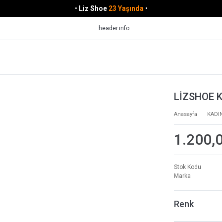
•
Liz Shoe
23 Yaşında
•
header.info
LİZSHOE 
Anasayfa
KADI
1.200,
Stok Kodu
Marka
Renk