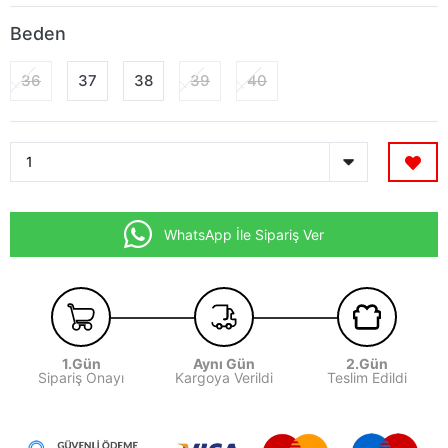
Beden
36
37
38
39
40
WhatsApp İle Sipariş Ver
1.Gün
Aynı Gün
2.Gün
Sipariş Onayı
Kargoya Verildi
Teslim Edildi