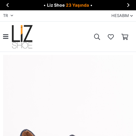


•
Liz Shoe
23 Yaşında
•
TR
HESABIM