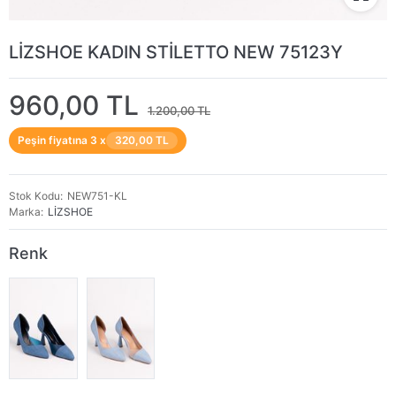
LİZSHOE KADIN STİLETTO NEW 75123Y
960,00 TL
1.200,00 TL
Peşin fiyatına 3 x
320,00 TL
Stok Kodu
NEW751-KL
Marka
LİZSHOE
Renk