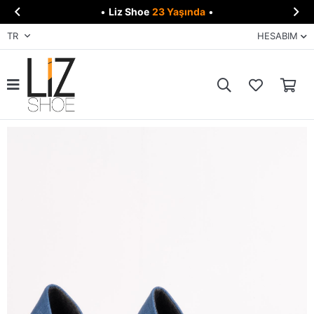


•
Liz Shoe
23 Yaşında
•
TR
HESABIM