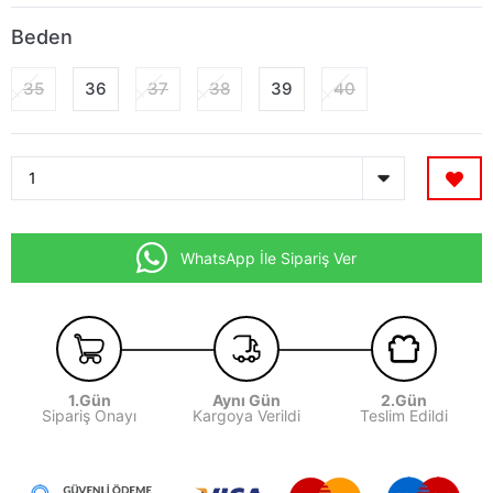
Beden
35
36
37
38
39
40
WhatsApp İle Sipariş Ver
1.Gün
Aynı Gün
2.Gün
Sipariş Onayı
Kargoya Verildi
Teslim Edildi