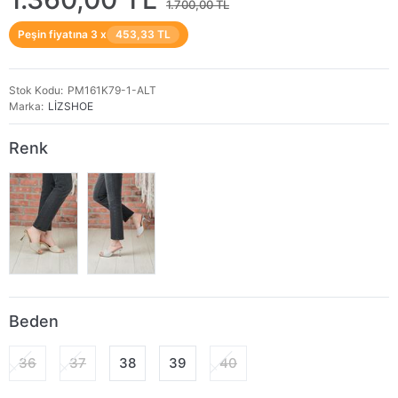
1.700,00 TL
Peşin fiyatına 3 x
453,33 TL
Stok Kodu
PM161K79-1-ALT
Marka
LİZSHOE
Renk
Beden
36
37
38
39
40