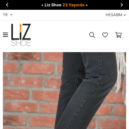


•
Liz Shoe
23 Yaşında
•
TR
HESABIM