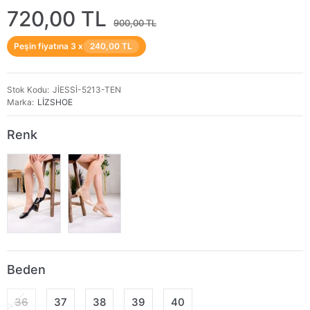
720,00 TL
900,00 TL
Peşin fiyatına 3 x
240,00 TL
Stok Kodu
JİESSİ-5213-TEN
Marka
LİZSHOE
Renk
Beden
36
37
38
39
40