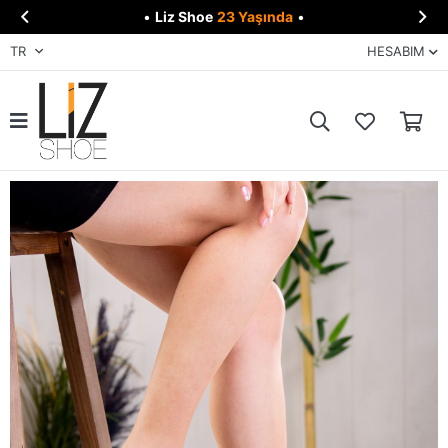


•
Liz Shoe
23 Yaşında
•
TR
HESABIM