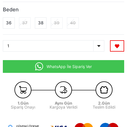
Beden
36
37
38
39
40
WhatsApp İle Sipariş Ver
1.Gün
Aynı Gün
2.Gün
Sipariş Onayı
Kargoya Verildi
Teslim Edildi