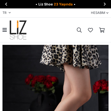


•
Liz Shoe
23 Yaşında
•
TR
HESABIM