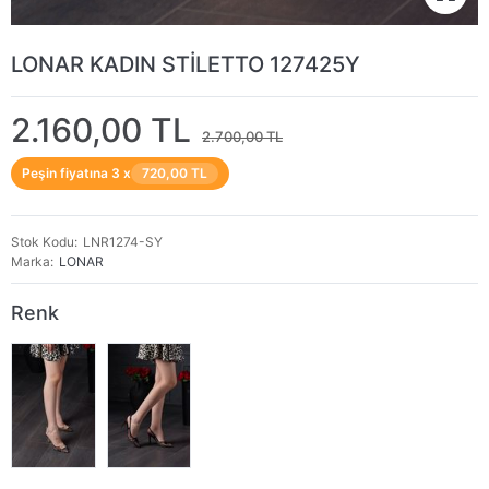
LONAR KADIN STİLETTO 127425Y
2.160,00 TL
2.700,00 TL
Peşin fiyatına 3 x
720,00 TL
Stok Kodu
LNR1274-SY
Marka
LONAR
Renk