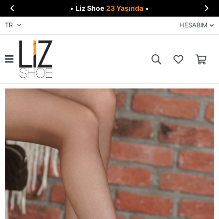


•
Liz Shoe
23 Yaşında
•
TR
HESABIM