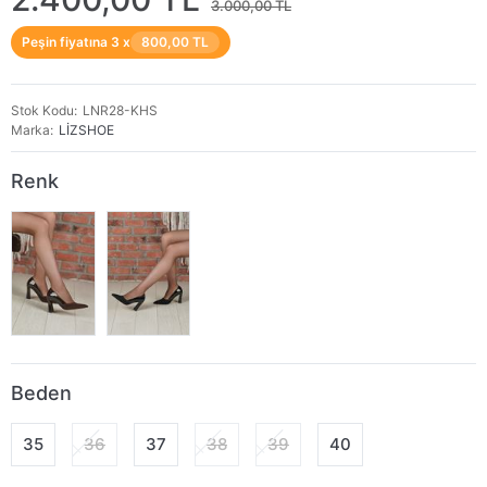
3.000,00 TL
Peşin fiyatına 3 x
800,00 TL
Stok Kodu
LNR28-KHS
Marka
LİZSHOE
Renk
Beden
35
36
37
38
39
40