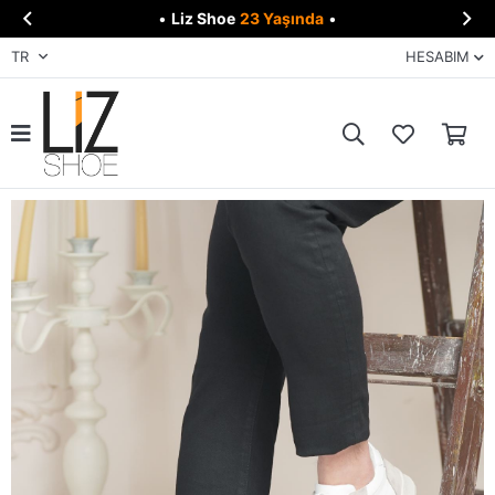


•
Liz Shoe
23 Yaşında
•
TR
HESABIM