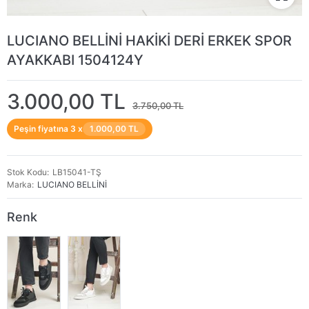
LUCIANO BELLİNİ HAKİKİ DERİ ERKEK SPOR
AYAKKABI 1504124Y
3.000,00 TL
3.750,00 TL
Peşin fiyatına 3 x
1.000,00 TL
Stok Kodu
LB15041-TŞ
Marka
LUCIANO BELLİNİ
Renk