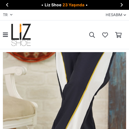


•
Liz Shoe
23 Yaşında
•
TR
HESABIM