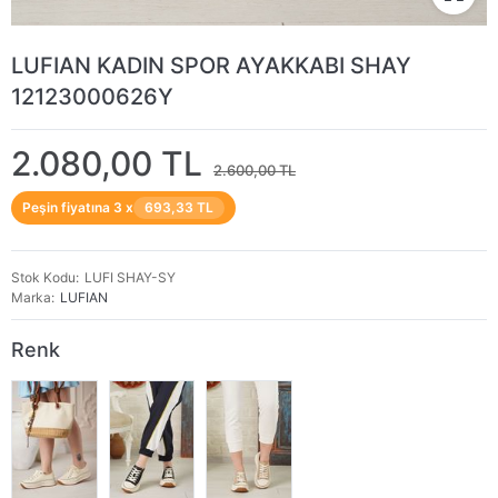
LUFIAN KADIN SPOR AYAKKABI SHAY
12123000626Y
2.080,00 TL
2.600,00 TL
Peşin fiyatına 3 x
693,33 TL
Stok Kodu
LUFI SHAY-SY
Marka
LUFIAN
Renk