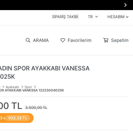

SIPARIŞ TAKIBI
TR
HESABIM
ARAMA
Favorilerim
Sepetim
ADIN SPOR AYAKKABI VANESSA
4025K
N
Ayakkabı
Spor
POR AYAKKABI VANESSA 12223004025K
00 TL
3.500,00 TL
 3 x
933,33 TL