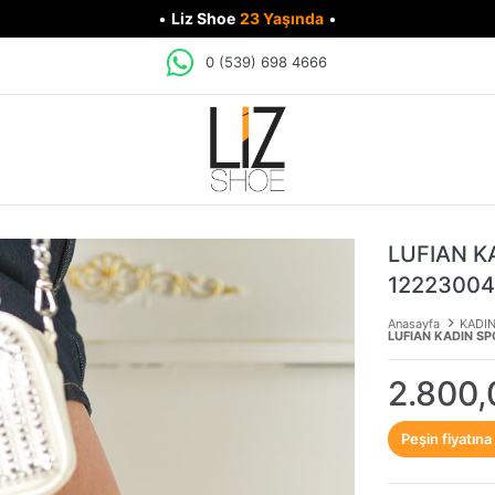
•
Liz Shoe
23 Yaşında
•
0 (539) 698 4666
LUFIAN K
1222300
Anasayfa
KADI
LUFIAN KADIN S
2.800,
Peşin fiyatına