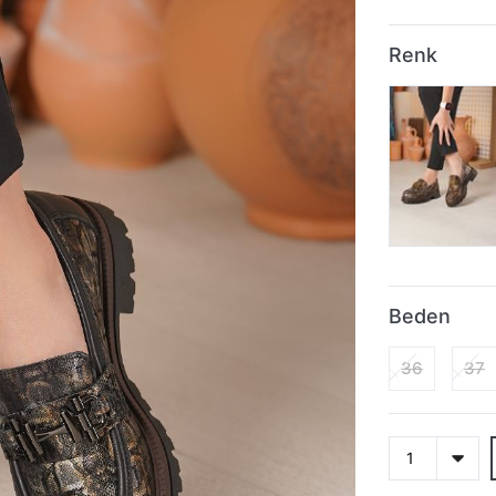
Renk
Beden
36
37