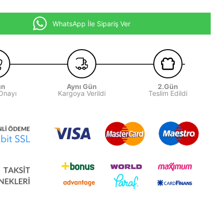
WhatsApp İle Sipariş Ver
ün
Aynı Gün
2.Gün
 Onayı
Kargoya Verildi
Teslim Edildi