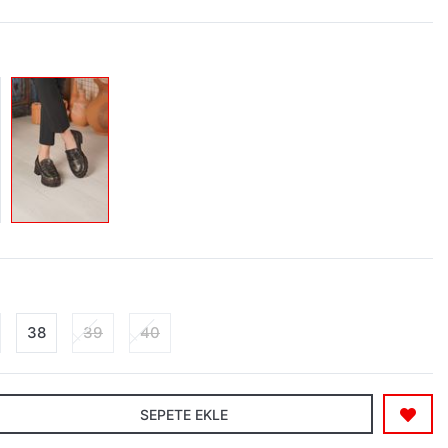
38
39
40
SEPETE EKLE