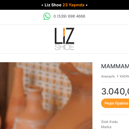
•
Liz Shoe
23 Yaşında
•
0 (539) 698 4666
MAMMAMİA
Anasayfa
KADI
3.040,
Peşin fiyatına
Stok Kodu
Marka