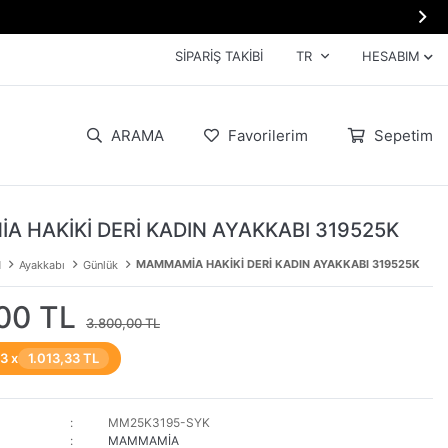

SIPARIŞ TAKIBI
TR
HESABIM
ARAMA
Favorilerim
Sepetim
 HAKİKİ DERİ KADIN AYAKKABI 319525K
MAMMAMİA HAKİKİ DERİ KADIN AYAKKABI 319525K
N
Ayakkabı
Günlük
00 TL
3.800,00 TL
 3 x
1.013,33 TL
MM25K3195-SYK
MAMMAMİA