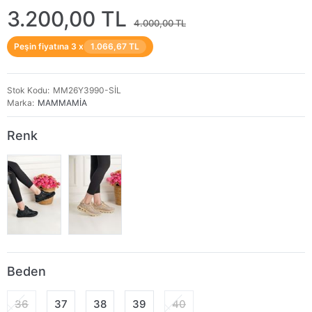
3.200,00 TL
4.000,00 TL
Peşin fiyatına 3 x
1.066,67 TL
Stok Kodu
MM26Y3990-SİL
Marka
MAMMAMİA
Renk
Beden
36
37
38
39
40