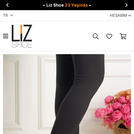


•
Liz Shoe
23 Yaşında
•
TR
HESABIM