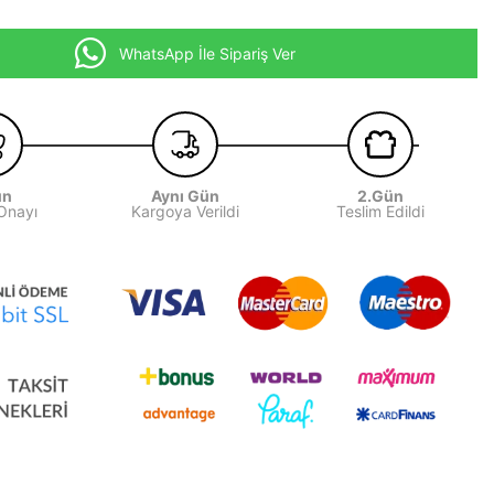
WhatsApp İle Sipariş Ver
ün
Aynı Gün
2.Gün
 Onayı
Kargoya Verildi
Teslim Edildi