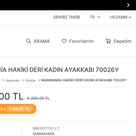

SIPARIŞ TAKIBI
TR
HESABIM
ARAMA
Favorilerim
Sepetim
 HAKİKİ DERİ KADIN AYAKKABI 70026Y
MAMMAMİA HAKİKİ DERİ KADIN AYAKKABI 70026Y
N
Ayakkabı
Günlük
00 TL
4.300,00 TL
 3 x
1.146,67 TL
MM26Y700-LC
MAMMAMİA