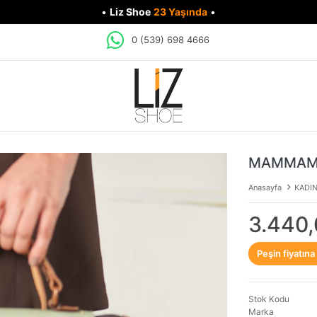
•
Liz Shoe
23 Yaşında
•
0 (539) 698 4666
MAMMAMİA
Anasayfa
KADI
3.440,
Peşin fiyatına
Stok Kodu
Marka