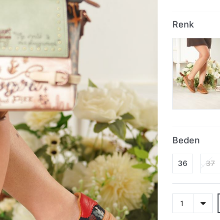
Renk
Beden
36
37