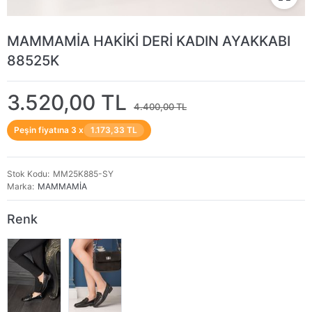
MAMMAMİA HAKİKİ DERİ KADIN AYAKKABI
88525K
3.520,00 TL
4.400,00 TL
Peşin fiyatına 3 x
1.173,33 TL
Stok Kodu
MM25K885-SY
Marka
MAMMAMİA
Renk