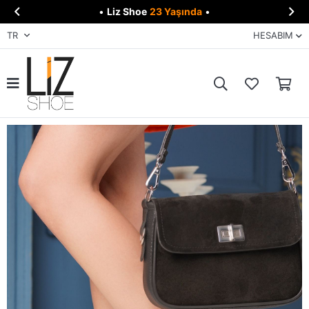


•
Liz Shoe
23 Yaşında
•
TR
HESABIM