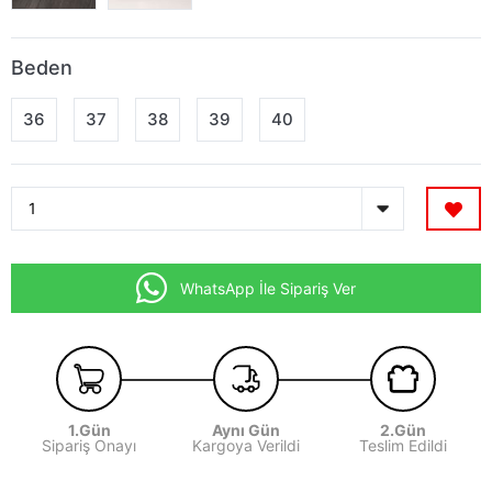
Beden
36
37
38
39
40
WhatsApp İle Sipariş Ver
1.Gün
Aynı Gün
2.Gün
Sipariş Onayı
Kargoya Verildi
Teslim Edildi