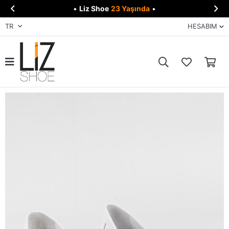


•
Liz Shoe
23 Yaşında
•
TR
HESABIM