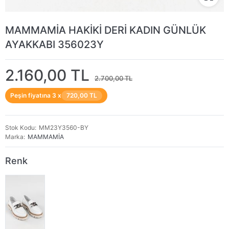
MAMMAMİA HAKİKİ DERİ KADIN GÜNLÜK
AYAKKABI 356023Y
2.160,00 TL
2.700,00 TL
Peşin fiyatına 3 x
720,00 TL
Stok Kodu
MM23Y3560-BY
Marka
MAMMAMİA
Renk