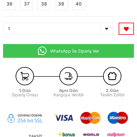
36
37
38
39
40
WhatsApp İle Sipariş Ver
1.Gün
Aynı Gün
2.Gün
Sipariş Onayı
Kargoya Verildi
Teslim Edildi