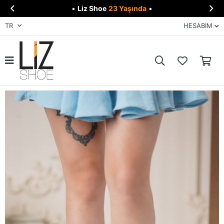


•
Liz Shoe
23 Yaşında
•
TR
HESABIM