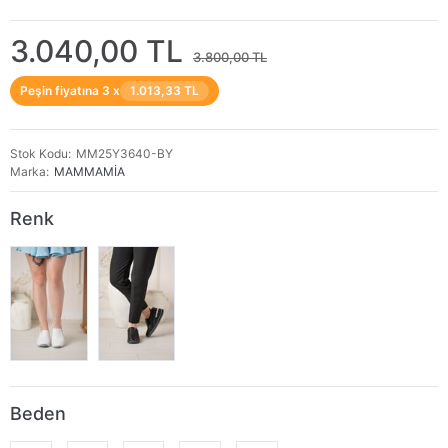
3.040,00 TL
3.800,00 TL
Peşin fiyatına 3 x
1.013,33 TL
Stok Kodu
MM25Y3640-BY
Marka
MAMMAMİA
Renk
Beden