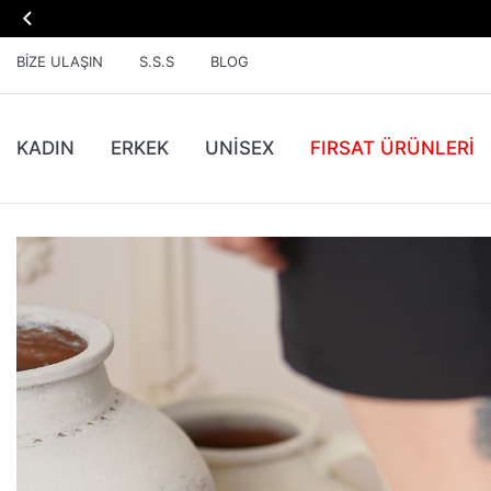

BIZE ULAŞIN
S.S.S
BLOG
KADIN
ERKEK
UNİSEX
FIRSAT ÜRÜNLERI