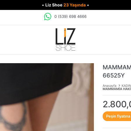
•
Liz Shoe
23 Yaşında
•
0 (539) 698 4666
MAMMAMİA
66525Y
Anasayfa
KADI
MAMMAMİA HAKİK
2.800,
Peşin fiyatına