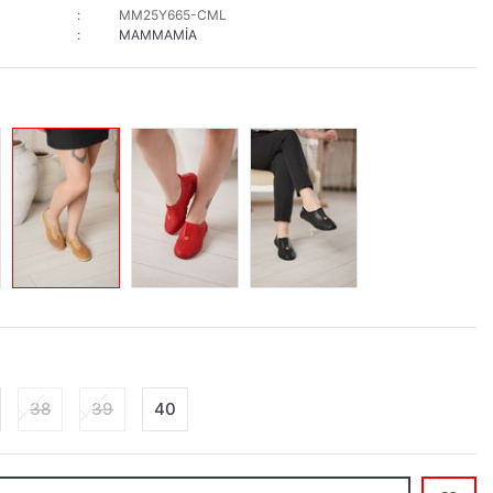
MM25Y665-CML
MAMMAMİA
38
39
40