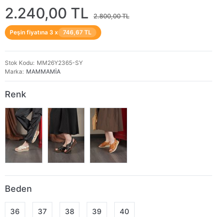
2.240,00 TL
2.800,00 TL
Peşin fiyatına 3 x
746,67 TL
Stok Kodu
MM26Y2365-SY
Marka
MAMMAMİA
Renk
Beden
36
37
38
39
40