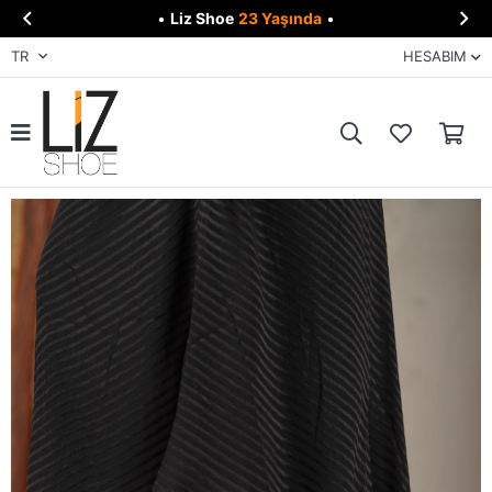


•
Liz Shoe
23 Yaşında
•
TR
HESABIM