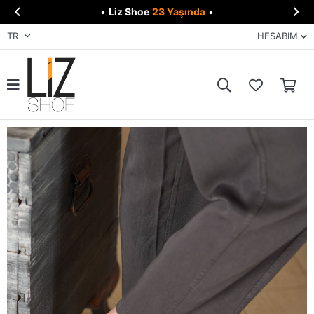


•
Liz Shoe
23 Yaşında
•
TR
HESABIM