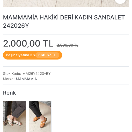
MAMMAMİA HAKİKİ DERİ KADIN SANDALET
242026Y
2.000,00 TL
2.500,00 TL
Peşin fiyatına 3 x
666,67 TL
Stok Kodu
MM26Y2420-BY
Marka
MAMMAMİA
Renk