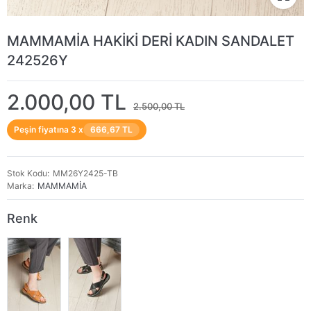
MAMMAMİA HAKİKİ DERİ KADIN SANDALET
242526Y
2.000,00 TL
2.500,00 TL
Peşin fiyatına 3 x
666,67 TL
Stok Kodu
MM26Y2425-TB
Marka
MAMMAMİA
Renk