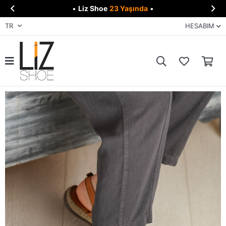


•
Liz Shoe
23 Yaşında
•
TR
HESABIM