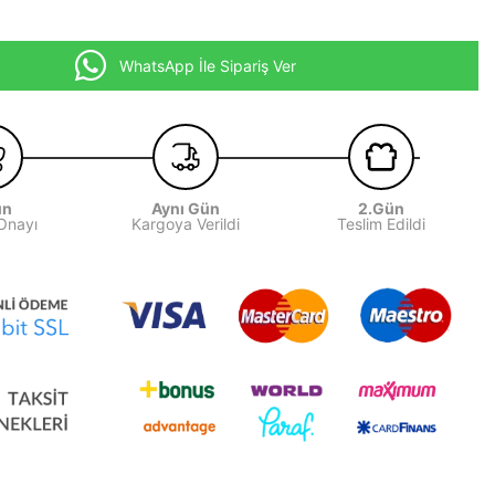
WhatsApp İle Sipariş Ver
ün
Aynı Gün
2.Gün
 Onayı
Kargoya Verildi
Teslim Edildi