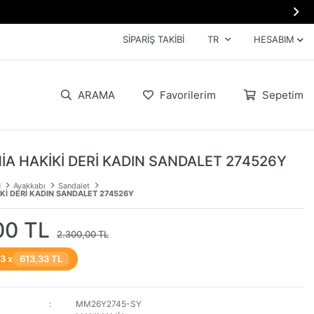

SIPARIŞ TAKIBI
TR
HESABIM
ARAMA
Favorilerim
Sepetim
 HAKİKİ DERİ KADIN SANDALET 274526Y
N
Ayakkabı
Sandalet
İ DERİ KADIN SANDALET 274526Y
00 TL
2.300,00 TL
 3 x
613,33 TL
MM26Y2745-SY