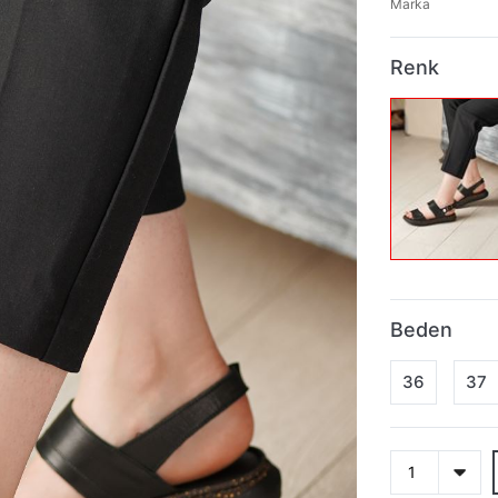
Marka
Renk
Beden
36
37