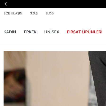

BIZE ULAŞIN
S.S.S
BLOG
KADIN
ERKEK
UNİSEX
FIRSAT ÜRÜNLERI