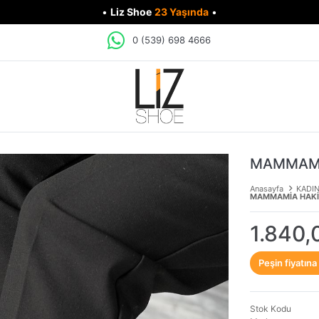
•
Liz Shoe
23 Yaşında
•
0 (539) 698 4666
MAMMAMİA
Anasayfa
KADI
MAMMAMİA HAKİK
1.840,
Peşin fiyatına
Stok Kodu