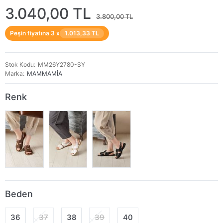
3.040,00 TL
3.800,00 TL
Peşin fiyatına 3 x
1.013,33 TL
Stok Kodu
MM26Y2780-SY
Marka
MAMMAMİA
Renk
Beden
36
37
38
39
40