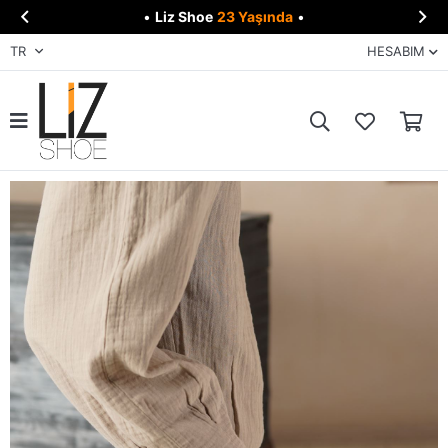


•
Liz Shoe
23 Yaşında
•
TR
HESABIM