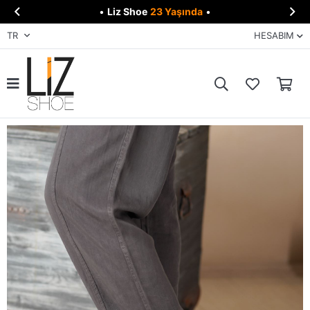


•
Liz Shoe
23 Yaşında
•
TR
HESABIM