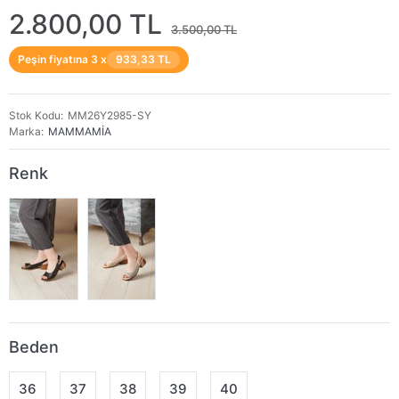
2.800,00 TL
3.500,00 TL
Peşin fiyatına 3 x
933,33 TL
Stok Kodu
MM26Y2985-SY
Marka
MAMMAMİA
Renk
Beden
36
37
38
39
40