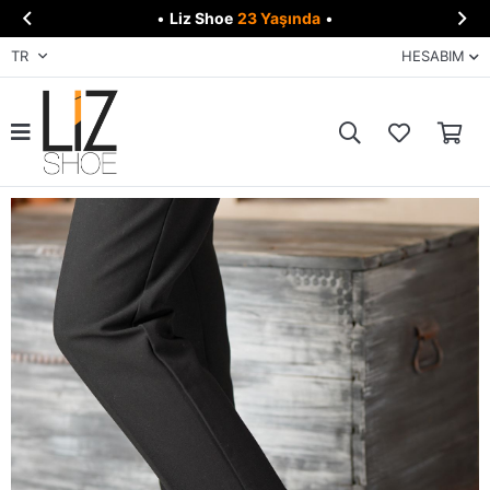


•
Liz Shoe
23 Yaşında
•
TR
HESABIM