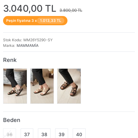
3.040,00 TL
3.800,00 TL
Peşin fiyatına 3 x
1.013,33 TL
Stok Kodu
MM26Y5290-SY
Marka
MAMMAMİA
Renk
Beden
36
37
38
39
40