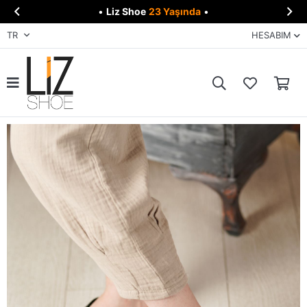


•
Liz Shoe
23 Yaşında
•
TR
HESABIM