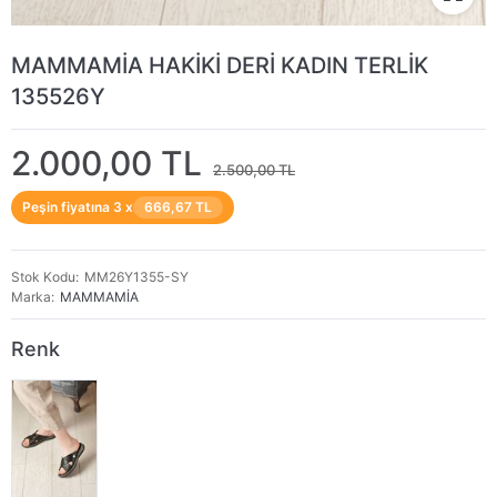
MAMMAMİA HAKİKİ DERİ KADIN TERLİK
135526Y
2.000,00 TL
2.500,00 TL
Peşin fiyatına 3 x
666,67 TL
Stok Kodu
MM26Y1355-SY
Marka
MAMMAMİA
Renk